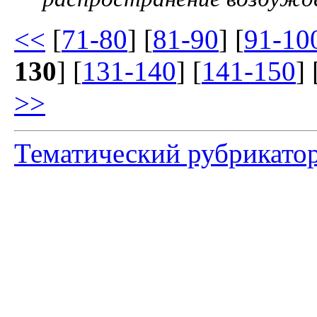
<<
[
71-80
] [
81-90
] [
91-10
130
] [
131-140
] [
141-150
] 
>>
Тематический рубрикато